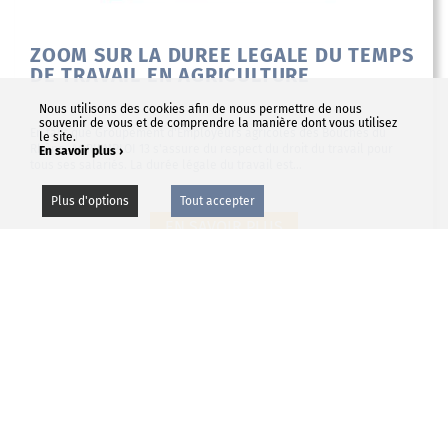
ZOOM SUR LA DUREE LEGALE DU TEMPS
DE TRAVAIL EN AGRICULTURE
Nous utilisons des cookies afin de nous permettre de nous
souvenir de vous et de comprendre la manière dont vous utilisez
En tant que Groupement d'Employeurs agricoles des Bouches du
le site.
Rhône, AGRIEMPLOI 13 s'assure du respect du droit du travail pour
En savoir plus ›
tous ses salariés. La durée légale du travail est...
Plus d'options
Tout accepter
EN SAVOIR PLUS
NOUS CONTACTER
St Rémy de Provence 06.67.65.55.65